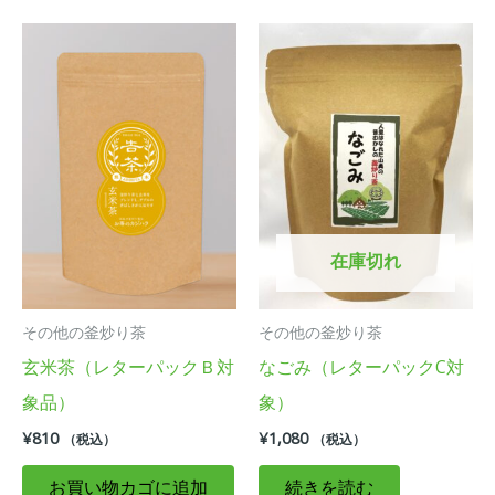
在庫切れ
その他の釜炒り茶
その他の釜炒り茶
玄米茶（レターパックＢ対
なごみ（レターパックC対
象品）
象）
¥
810
¥
1,080
（税込）
（税込）
お買い物カゴに追加
続きを読む