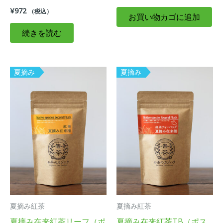
¥
972
（税込）
お買い物カゴに追加
続きを読む
夏摘み
夏摘み
夏摘み紅茶
夏摘み紅茶
夏摘み在来紅茶リーフ（ポ
夏摘み在来紅茶TB（ポス