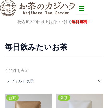
内
容
を
税込10,800円以上お買い上げで
送料無料！
ス
キ
ッ
毎日飲みたいお茶
プ
全11件を表示
新茶
新茶